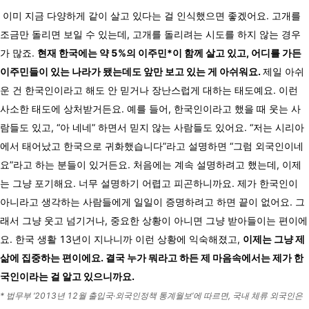
이미 지금 다양하게 같이 살고 있다는 걸 인식했으면 좋겠어요. 고개를
조금만 돌리면 보일 수 있는데, 고개를 돌리려는 시도를 하지 않는 경우
가 많죠.
현재 한국에는 약 5%의 이주민*이 함께 살고 있고, 어디를 가든
이주민들이 있는 나라가 됐는데도 앞만 보고 있는 게 아쉬워요.
제일 아쉬
운 건 한국인이라고 해도 안 믿거나 장난스럽게 대하는 태도예요. 이런
사소한 태도에 상처받거든요. 예를 들어, 한국인이라고 했을 때 웃는 사
람들도 있고, “아 네네” 하면서 믿지 않는 사람들도 있어요. “저는 시리아
에서 태어났고 한국으로 귀화했습니다”라고 설명하면 “그럼 외국인이네
요”라고 하는 분들이 있거든요. 처음에는 계속 설명하려고 했는데, 이제
는 그냥 포기해요. 너무 설명하기 어렵고 피곤하니까요. 제가 한국인이
아니라고 생각하는 사람들에게 일일이 증명하려고 하면 끝이 없어요. 그
래서 그냥 웃고 넘기거나, 중요한 상황이 아니면 그냥 받아들이는 편이에
요. 한국 생활 13년이 지나니까 이런 상황에 익숙해졌고,
이제는 그냥 제
삶에 집중하는 편이에요. 결국 누가 뭐라고 하든 제 마음속에서는 제가 한
국인이라는 걸 알고 있으니까요.
* 법무부 ‘2013년 12월 출입국·외국인정책 통계월보’에 따르면, 국내 체류 외국인은