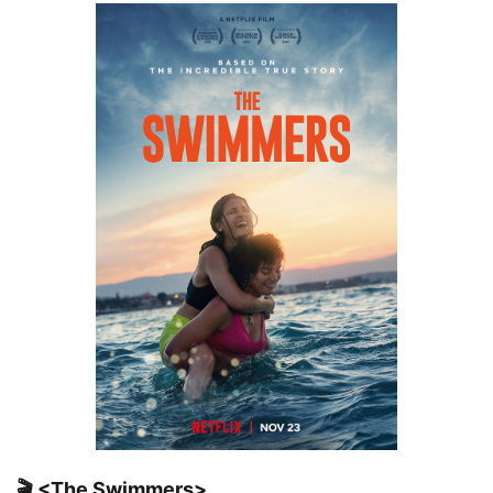
🎬 <The Swimmers>