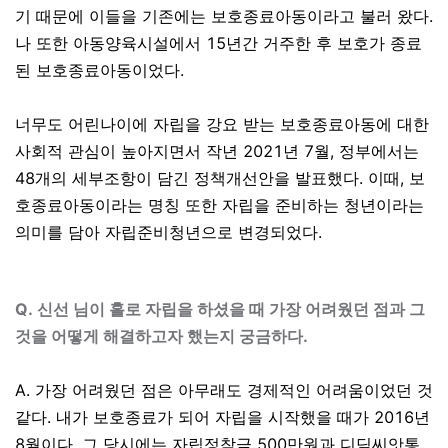
기 때문에 이들을 기존에는 보호종료아동이라고 불러 왔다
.
나 또한 아동양육시설에서
15
년간 거주한 후 보호가 종료
된 보호종료아동이었다
.
너무도 어린나이에 자립을 강요 받는 보호종료아동에 대한
사회적 관심이 높아지면서 작년
2021
년
7
월
,
정부에서는
48
개의 세부조항이 담긴 정책개선안을 발표했다
.
이때
,
보
호종료아동이라는 명칭 또한 자립을 준비하는 청년이라는
의미를 담아 자립준비청년으로 변경되었다
.
Q.
신선 님이 홀로 자립을 하셨을 때 가장 어려웠던 점과 그
것을 어떻게 해결하고자 했는지 궁금하다.
A. 가장 어려웠던 점은 아무래도 경제적인 어려움이었던 것
같다
.
내가 보호종료가 되어 자립을 시작했을 때가
2016
년
8
월이다
.
그 당시에는 자립정착금
500
만원과 디딤씨앗통