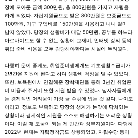
장에 모아둔 금액
300
만원
,
총
800
만원을 가지고 자립을
하게 되었다
.
자립지원금으로 받은
800
만원은 보증금으로
100
만원
,
가구 구입비로
150
만원을 사용하고 나니 얼마
남지 않았다
.
당장의 생활비가 매달
50
만원
,
공부를 하느라
아르바이트도 할 수 없는 상황에 교재비
,
인터넷 강의 등의
취업 준비 비용을 모두 감당해야한다는 사실에 두려웠다
.
다행히 운이 좋게도
,
취업준비생에게도 기초생활수급비가
2
년간은 지원이 된다고 하여 생활비 걱정을 덜 수 있었다
.
또한
,
보육원에서 연결해준 장학재단을 통해
3
년간 취업준
비 비용과 주거비 또한 지원 받을 수 있었다
.
당사자들에게
는 경제적인 어려움이 가장 클 수밖에 없는 것 같다
.
나이도
어리고
,
정보도 부족하고 당장의 생계가 눈앞에 닥쳐있는
상황이라 경제적인 지원을 스스로 해결하기는 어려운 상황
이다
.
이럴 때 도움이 되는 게 민간과 정부지원이다
.
다행히
2022
년 현재는 자립정착금도 상향되었고
,
자립수당 등이