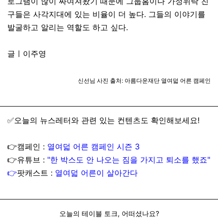
로그램이 많이 짜여져왔기 때문에 그룹홈이나 가정위탁 친
구들은 사각지대에 있는 비율이 더 높다
.
그들의 이야기를
발굴하고 알리는 역할도 하고 싶다
.
글ㅣ이주영
신선님 사진 출처: 아름다운재단 열여덟 어른 캠페인
✅오늘의 뉴스레터와 관련 있는 컨텐츠도 확인해보세요!
👉캠페인 :
열여덟 어른 캠페인 시즌 3
👉유튜브 :
"한 박스도 안 나오는 짐을 가지고 퇴소를 했죠"
👉
팟캐스트 :
열여덟 어른이 살아간다
오늘의 테이블 토크, 어떠셨나요?